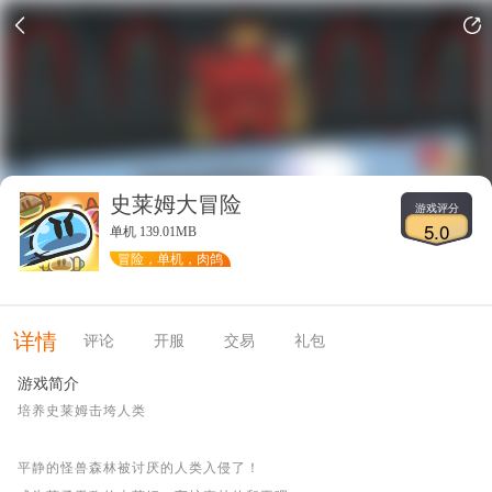
史莱姆大冒险
游戏评分
5.0
单机 139.01MB
冒险，单机，肉鸽
详情
评论
开服
交易
礼包
游戏简介
培养史莱姆击垮人类
平静的怪兽森林被讨厌的人类入侵了！