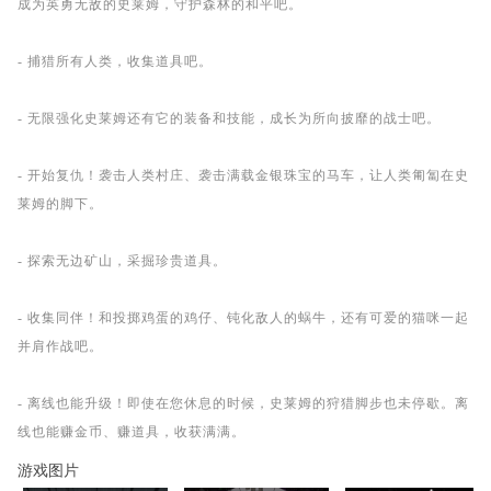
成为英勇无敌的史莱姆，守护森林的和平吧。
- 捕猎所有人类，收集道具吧。
- 无限强化史莱姆还有它的装备和技能，成长为所向披靡的战士吧。
- 开始复仇！袭击人类村庄、袭击满载金银珠宝的马车，让人类匍匐在史
莱姆的脚下。
- 探索无边矿山，采掘珍贵道具。
- 收集同伴！和投掷鸡蛋的鸡仔、钝化敌人的蜗牛，还有可爱的猫咪一起
并肩作战吧。
- 离线也能升级！即使在您休息的时候，史莱姆的狩猎脚步也未停歇。离
线也能赚金币、赚道具，收获满满。
游戏图片