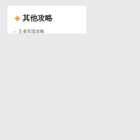
其他攻略
王者军团攻略
遗落在时空管理局的课堂笔记-英雄养成系统2.0
【遗落在时空管理局的课堂笔记】——英雄养成系统3.0
【星空时代】遗迹巡逻玩法介绍
【星空时代】角色升星介绍攻略
【星空时代】次元秘境玩法介绍
漫威超级战争