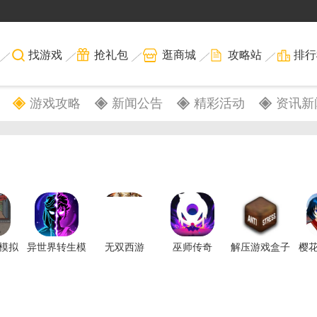
找游戏
抢礼包
逛商城
攻略站
排行
游戏攻略
新闻公告
精彩活动
资讯新
模拟
异世界转生模
无双西游
巫师传奇
解压游戏盒子
樱
拟器