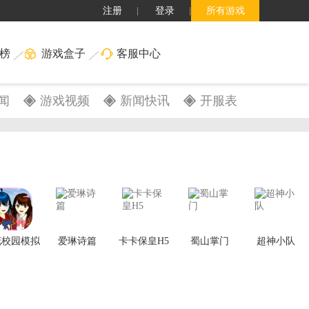
注册
登录
所有游戏
榜
游戏盒子
客服中心
闻
游戏视频
新闻快讯
开服表
搜索
花校园模拟
爱琳诗篇
卡卡保皇H5
蜀山掌门
超神小队
器