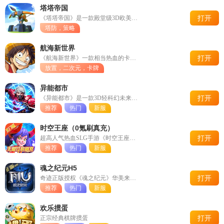
塔塔帝国
打开
《塔塔帝国》是一款殿堂级3D欧美风的“英雄策略塔防”手游，是一
塔防，策略
航海新世界
打开
《航海新世界》一款相当热血的卡牌对战类游戏，用心还原动画原作剧
放置，二次元，卡牌
异能都市
打开
《异能都市》是一款3D轻科幻未来都市冒险手游
推荐
热门
新服
时空王座（0氪刷真充）
打开
超高人气热血SLG手游《时空王座》火爆来袭！ 首发新版本多重福利
推荐
热门
新服
魂之纪元H5
打开
奇迹正版授权《魂之纪元》华美来袭，千套流光炫装打造高颜值魔幻
推荐
热门
新服
欢乐掼蛋
打开
正宗经典棋牌掼蛋