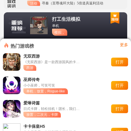
寻秦（至尊魂环大陆）5倍道具返利活动
活动
寻秦（大嫂强力刷充）5倍元宝和5倍道具返利
活动
打工生活模拟
器
单机
超级精灵球（零氪无限刷充）限时活动5.15-5.28
活动
模拟，
打工，
时空王座（GM内置外挂）限时活动5.15-5.28
活动
养成
更多
热门游戏榜
冰月试玩活动大推广！
资讯
无双西游
打开
《无双西游》是一款西游国风的卡牌养成放置手游，精雕细琢的神话
时空王座（0氪刷真充）关服公告
资讯
西游
巫师传奇
打开
小小巫师，可笑可笑
单机，放置，Rogue-like
爱琳诗篇
打开
日式卡牌，轻松挂机！团长，我们一起守护爱琳大陆
放置，二次元，卡牌
卡卡保皇H5