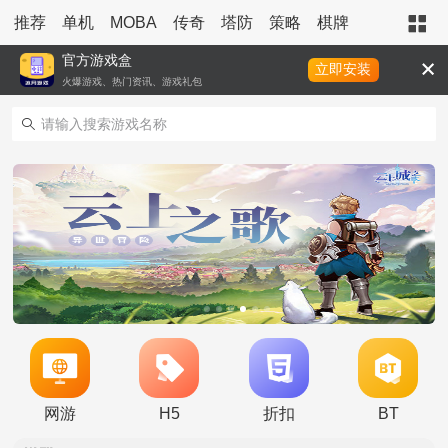
推荐
单机
MOBA
传奇
塔防
策略
棋牌
射击
卡牌
官方游戏盒
立即安装
火爆游戏、热门资讯、游戏礼包
时空王座（GM内置外挂）限时活动5.29-6.30
活动
超级精灵球（零氪无限刷充）限时活动5.29-6.30
活动
空中战魂（寻宝无限刀）周末五倍元宝返利
活动
网游
H5
折扣
BT
魔塔（GM一刀流）周末十倍单日元宝返利
资讯