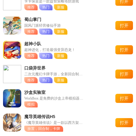
打开
卡卡保皇是一款益智策略塔防游戏
推荐
热门
新服
蜀山掌门
打开
国风门派经营修仙手游
推荐
热门
新服
超神小队
打开
超神进化，打造最强变异恐龙！
推荐
热门
新服
口袋异世界
打开
二次元魔幻卡牌手游，全新回合制玩法，等你来玩！
推荐
热门
新服
沙盒实验室
打开
Worldbox 是免费的沙盒上帝模拟器游戏
模拟
魔导英雄传说H5
打开
《魔导英雄传说》是一款以西方架空神话为背景的卡牌养成放置类网
放置，回合制，卡牌