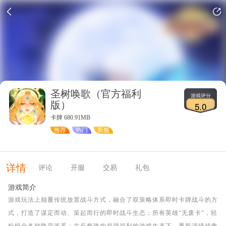
圣树唤歌（官方福利
游戏评分
版）
5.0
卡牌 680.91MB
推荐
热门
新服
详情
评论
开服
交易
礼包
游戏简介
游戏玩法上颠覆传统放置战斗方式，融合了双策略体系即时卡牌战斗的方
式，打造了谋定而动、策起而行的即时战斗生态；所有英雄“无废卡”，轻