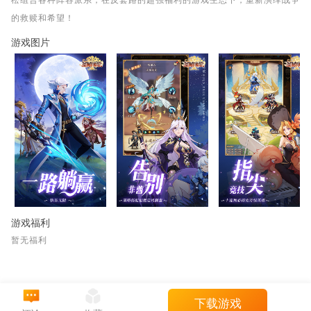
松组合各种阵容派系；在反套路的超强福利的游戏生态下，重新演绎战争
的救赎和希望！
游戏图片
游戏福利
暂无福利
下载游戏